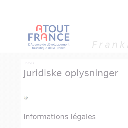
CCookie-styringspanel
Frank
›
Home
Juridiske oplysninger
You are here
Informations légales