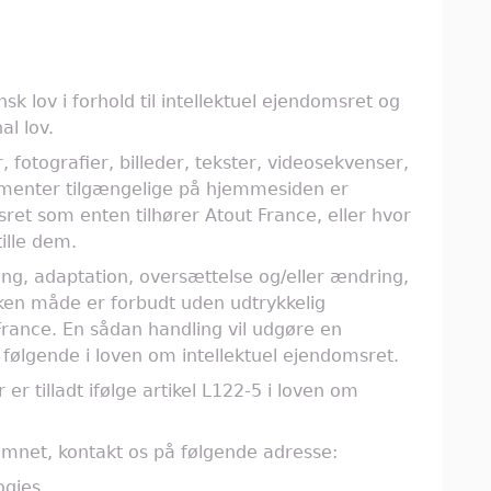
k lov i forhold til intellektuel ejendomsret og
al lov.
fotografier, billeder, tekster, videosekvenser,
ementer tilgængelige på hjemmesiden er
msret som enten tilhører Atout France, eller hvor
tille dem.
ing, adaptation, oversættelse og/eller ændring,
vilken måde er forbudt uden udtrykkelig
France. En sådan handling vil udgøre en
g følgende i loven om intellektuel ejendomsret.
 er tilladt ifølge artikel L122-5 i loven om
mnet, kontakt os på følgende adresse:
ogies,