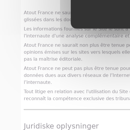
Atout France ne saurait être tenue pour respo
glissées dans les documents présents sur le Si
Les informations fournies sur le Site le sont à 
l'internaute d'une analyse complémentaire et
Atout France ne saurait non plus être tenue 
opinions émises sur les sites vers lesquels ell
pas la maîtrise éditoriale.
Atout France ne peut pas plus être tenue pou
données dues aux divers réseaux de l’Interne
l’internaute.
Tout litige en relation avec l'utilisation du Sit
reconnaît la compétence exclusive des tribun
Juridiske oplysninger