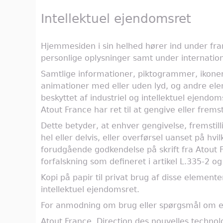
Intellektuel ejendomsret
Hjemmesiden i sin helhed hører ind under frans
personlige oplysninger samt under internation
Samtlige informationer, piktogrammer, ikoner, 
animationer med eller uden lyd, og andre el
beskyttet af industriel og intellektuel ejendo
Atout France har ret til at gengive eller frems
Dette betyder, at enhver gengivelse, fremstill
hel eller delvis, eller overførsel uanset på h
forudgående godkendelse på skrift fra Atout 
forfalskning som defineret i artikel L.335-2 o
Kopi på papir til privat brug af disse elementer
intellektuel ejendomsret.
For anmodning om brug eller spørgsmål om e
Atout France, Direction des nouvelles technol