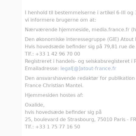
I henhold til bestemmelserne i artikel 6-III og 
vi informere brugerne om at:
Nærværende hjemmeside, media.france.fr (he
Den økonomiske interessegruppe (GIE) Atout 
Hvis hovedsæde befinder sig på 79,81 rue de 
Tlf.: +33 1 42 96 70 00
Registreret i handels- og selskabsregisteret
Emailadresse:
legal[@]atout-france.fr
Den ansvarshavende redaktør for publikation
France Christian Mantei.
Hjemmesiden hostes af:
Oxalide,
hvis hovedsæde befinder sig på
25, boulevard de Strasbourg, 75010 Paris - F
Tlf.: +33 1 75 77 16 50