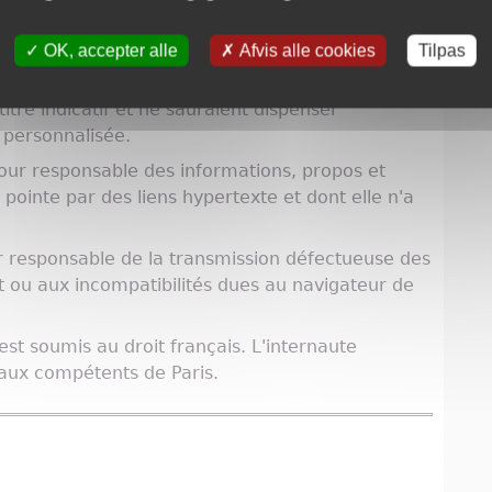
nsable des erreurs matérielles qui se seraient
OK, accepter alle
Afvis alle cookies
Tilpas
te, malgré tout le soin apporté à leur publication.
titre indicatif et ne sauraient dispenser
 personnalisée.
pour responsable des informations, propos et
e pointe par des liens hypertexte et dont elle n'a
r responsable de la transmission défectueuse des
t ou aux incompatibilités dues au navigateur de
e est soumis au droit français. L'internaute
aux compétents de Paris.