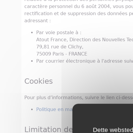
caractère personnel du 6 août 2004, vous pou
rectification et de suppression des données 
adressant :
Par voie postale à :
Atout France, Direction des Nouvelles Te
79,81 rue de Clichy,
75009 Paris - FRANCE
Par courrier électronique à l'adresse sui
Cookies
Pour plus d’informations, suivre le lien ci-dess
Politique en matière de cookies
Limitation de responsabilité
Dette websted 