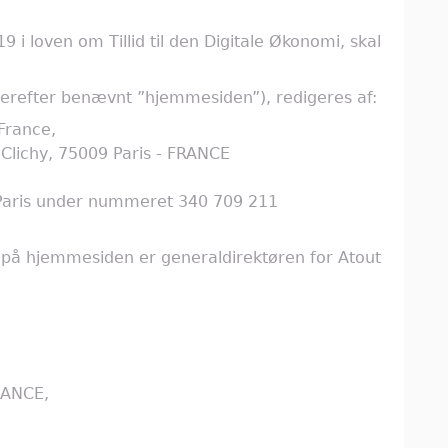
19 i loven om Tillid til den Digitale Økonomi, skal
refter benævnt ”hjemmesiden”), redigeres af:
France,
Clichy, 75009 Paris - FRANCE
 i Paris under nummeret 340 709 211
 på hjemmesiden er generaldirektøren for Atout
RANCE,