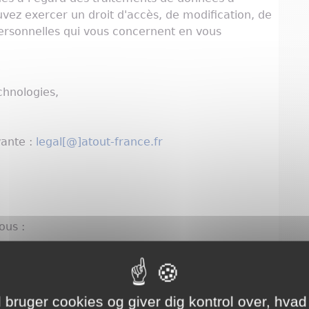
vez exercer un droit d'accès, de modification, de
personnelles qui vous concernent en vous
chnologies,
vante :
legal[@]atout-france.fr
ous :
bruger cookies og giver dig kontrol over, hvad 